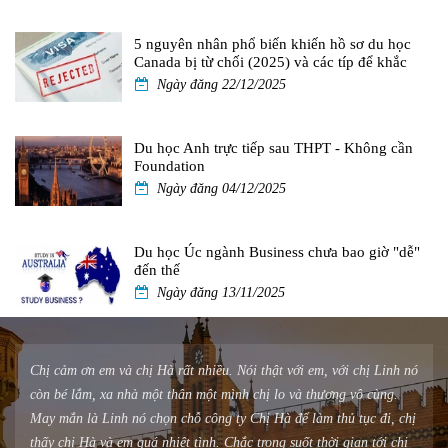
5 nguyên nhân phổ biến khiến hồ sơ du học
Canada bị từ chối (2025) và các típ để khắc
phục
Ngày đăng 22/12/2025
Du học Anh trực tiếp sau THPT - Không cần
Foundation
Ngày đăng 04/12/2025
Du học Úc ngành Business chưa bao giờ "dễ"
đến thế
Ngày đăng 13/11/2025
 thật với em, với chị Linh nó
Tôi đã may mắn có được visa Ireland sau một 
hị lo và thương vô cùng.
Nhờ có công ty Sao Việt mà tôi đã thành cô
ị Hà để làm thủ tục đi, chị
du học của mình.
rong suốt thời gian tới chị