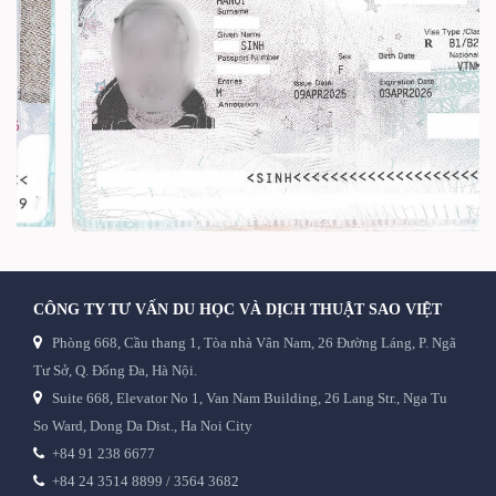
CÔNG TY TƯ VẤN DU HỌC VÀ DỊCH THUẬT SAO VIỆT
Phòng 668, Cầu thang 1, Tòa nhà Vân Nam, 26 Đường Láng, P. Ngã
Tư Sở, Q. Đống Đa, Hà Nội.
Suite 668, Elevator No 1, Van Nam Building, 26 Lang Str., Nga Tu
So Ward, Dong Da Dist., Ha Noi City
+84 91 238 6677
+84 24 3514 8899 / 3564 3682