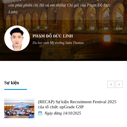
hị gái của Phạm Đỗ Đức
QUỐC BÌNH
Du học Ireland - EF Dublin
H
t Thomas
Sự kiện
(RECAP) Sự kiện Recruitment Festival 2025
của tổ chức upGrade GSP
Ngày đăng 14/10/2025