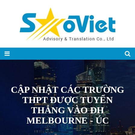
CẬP NHẬT CÁC TRƯỜNG
THPT ĐƯỢC TUYỂN
THẲNG VÀO ĐH
MELBOURNE - ÚC