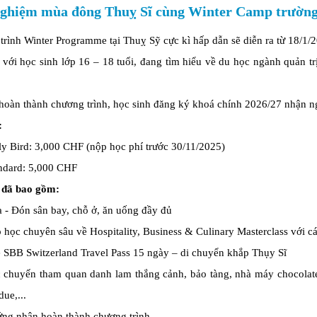
nghiệm mùa đông Thuỵ Sĩ cùng Winter Camp trường
rình Winter Programme tại Thuỵ Sỹ cực kì hấp dẫn sẽ diễn ra từ 18/1/
với học sinh lớp 16 – 18 tuổi, đang tìm hiểu về du học ngành quản tr
hoàn thành chương trình, học sinh đăng ký khoá chính 2026/27 nhận n
:
ly Bird: 3,000 CHF (nộp học phí trước 30/11/2025)
ndard: 5,000 CHF
 đã bao gồm:
 - Đón sân bay, chỗ ở, ăn uống đầy đủ
 học chuyên sâu về Hospitality, Business & Culinary Masterclass với c
 SBB Switzerland Travel Pass 15 ngày – di chuyển khắp Thụy Sĩ
 chuyến tham quan danh lam thắng cảnh, bảo tàng, nhà máy chocolate, 
due,...
ng nhận hoàn thành chương trình