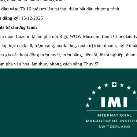
 đầu vào:
Từ 16 tuổi trở lên tại thời điểm bắt đầu chương trình.
e đăng ký:
15/12/2025
ts từ chương trình
m quan Luzern, khám phá núi Rigi, WOW Museum, Lindt Chocolate Fac
 lớp học cocktail, rượu vang, marketing, quản trị kinh doanh, nghệ thuật
m gia các hoạt động trượt tuyết, trượt băng, tiệc tối, lễ tốt nghiệp, tham
m phá văn hóa, ẩm thực, phong cách sống Thụy Sĩ