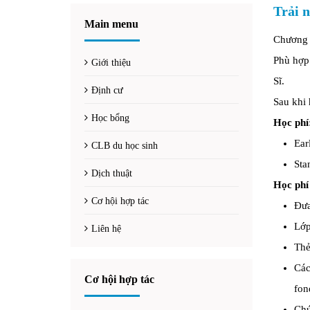
Trải 
Main menu
Chương t
Phù hợp 
Giới thiệu
Sĩ.
Định cư
Sau khi 
Học bổng
Học phí
Ear
CLB du học sinh
Sta
Dịch thuật
Học phí
Cơ hội hợp tác
Đưa
Lớp
Liên hệ
Thẻ
Các
Cơ hội hợp tác
fon
Chứ