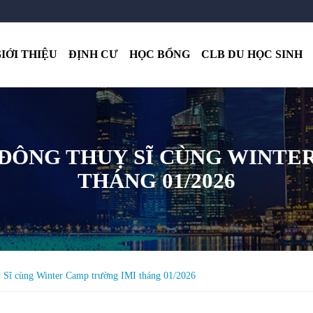
IỚI THIỆU
ĐỊNH CƯ
HỌC BỔNG
CLB DU HỌC SINH
ĐÔNG THUỴ SĨ CÙNG WINTE
THÁNG 01/2026
 Sĩ cùng Winter Camp trường IMI tháng 01/2026