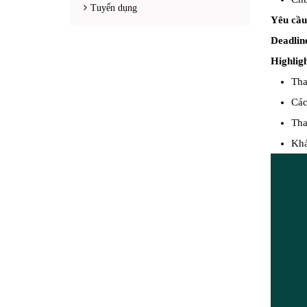
Tuyển dụng
Yêu cầu
Deadlin
Highligh
Tha
Các
Tha
Khá