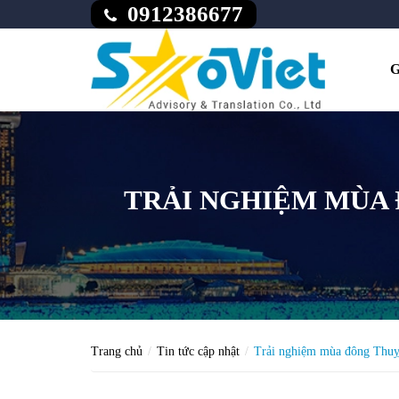
0912386677
G
TRẢI NGHIỆM MÙA 
Trang chủ
Tin tức cập nhật
Trải nghiệm mùa đông Thuỵ