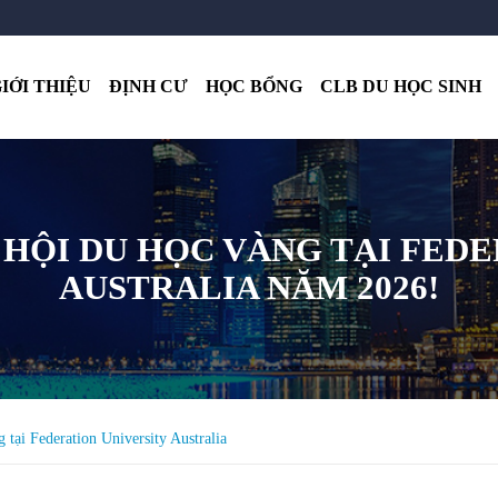
IỚI THIỆU
ĐỊNH CƯ
HỌC BỔNG
CLB DU HỌC SINH
 HỘI DU HỌC VÀNG TẠI FED
AUSTRALIA NĂM 2026!
tại Federation University Australia