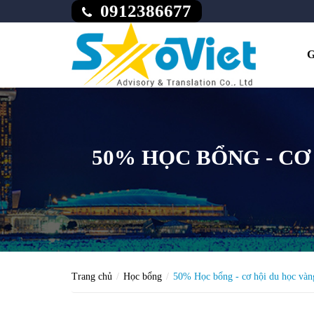
0912386677
G
50% HỌC BỔNG - CƠ
Trang chủ
Học bổng
50% Học bổng - cơ hội du học vàng 