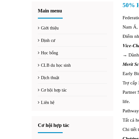
50% H
Main menu
Federati
Nam Á, v
Giới thiệu
Điểm nh
Định cư
𝑽𝒊𝒄𝒆-
Học bổng
→ Dành c
𝑴𝒆𝒓𝒊
CLB du học sinh
Early B
Dịch thuật
Trợ cấp 
Cơ hội hợp tác
Partner 
life.
Liên hệ
Pathway
Tất cả h
Cơ hội hợp tác
Chi tiết 
Chương 