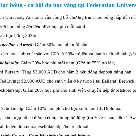
ọc bổng - cơ hội du học vàng tại Federation Univers
on University Australia vừa công bố chương trình học bổng hấp dẫn dà
ới học bổng 𝒍𝒆̂𝒏 đ𝒆̂́𝒏 50% học phí mỗi năm!
ấn học bổng 2026:
𝒉𝒂𝒏𝒄𝒆𝒍𝒍𝒐𝒓’𝒔 𝑨𝒘𝒂𝒓𝒅: Giảm 50% học phí mỗi năm
ho học sinh xuất sắc với GPA từ 90% trở lên và thành tích nổi bật (yêu
 𝑺𝒄𝒉𝒐𝒍𝒂𝒓𝒔𝒉𝒊𝒑: Giảm 20% học phí mỗi năm (GPA từ 75% trở lên).
ird Bursary: Tặng $3,000 AUD cho năm 2 nếu đóng deposit đúng hạn.
FedLiving: $2,000 AUD cho sinh viên ở ký túc xá tại Ballarat, Berwick,
Scholarship: Giảm 20% học phí cho sinh viên chuyển tiếp từ offshore 
 Scholarship: Giảm 10% học phí cho học sinh học HE Diploma.
ọc sinh nộp hồ sơ được xét học bổng tự động (trừ Vice-Chancellor’s Aw
tại: federation.edu.au/scholarships/international
trình Co-op – Cam kết thực tập có trả lương: