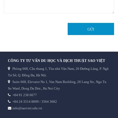
GỬI
CÔNG TY TƯ VẤN DU HỌC VÀ DỊCH THUẬT SAO VIỆT
Phòng 668, Cầu thang 1, Tòa nhà Vân Nam, 26 Đường Láng, P. Ngã
Tư Sở, Q. Đống Đa, Hà Nội.
Suite 668, Elevator No 1, Van Nam Building, 26 Lang Str., Nga Tu
So Ward, Dong Da Dist., Ha Noi City
+84 91 238 6677
+84 24 3514 8899 / 3564 3682
info@saoviet.edu.vn