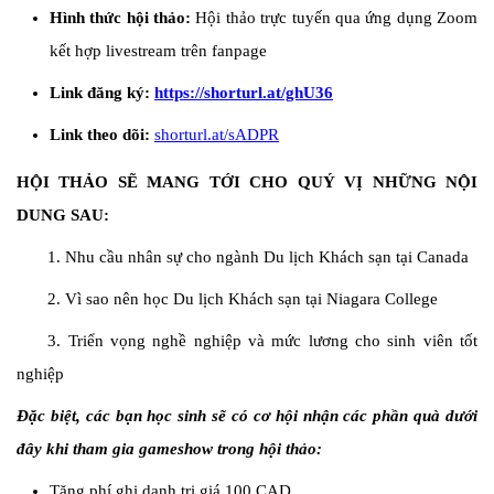
Hình thức hội thảo:
Hội thảo trực tuyến qua ứng dụng Zoom
kết hợp livestream trên fanpage
Link đăng ký:
https://shorturl.at/ghU36
Link theo dõi:
shorturl.at/sADPR
HỘI THẢO SẼ MANG TỚI CHO QUÝ VỊ NHỮNG NỘI
DUNG SAU:
1. Nhu cầu nhân sự cho ngành Du lịch Khách sạn tại Canada
2. Vì sao nên học Du lịch Khách sạn tại Niagara College
3. Triển vọng nghề nghiệp và mức lương cho sinh viên tốt
nghiệp
Đặc biệt, các bạn học sinh sẽ có cơ hội nhận các phần quà dưới
đây khi tham gia gameshow trong hội thảo:
Tặng phí ghi danh trị giá 100 CAD