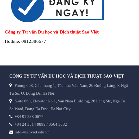
Công ty Tư vấn Du học và Dịch thuật Sao Việt
Hotline: 0912386677
CÔNG TY TƯ VẤN DU HỌC VÀ DỊCH THUẬT SAO VIỆT
Phòng 668, Cầu thang 1, Tòa nhà Vân Nam, 26 Đường Láng, P. Ngã
Tư Sở, Q. Đống Đa, Hà Nội.
Suite 668, Elevator No 1, Van Nam Building, 26 Lang Str., Nga Tu
So Ward, Dong Da Dist., Ha Noi City
+84 91 238 6677
+84 24 3514 8899 / 3564 3682
info@saoviet.edu.vn