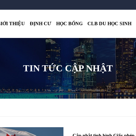
IỚI THIỆU
ĐỊNH CƯ
HỌC BỔNG
CLB DU HỌC SINH
TIN TỨC CẬP NHẬT
Cập nhật tình hình Giấy phép d