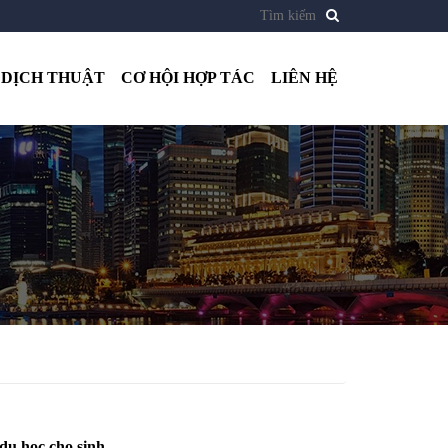
DỊCH THUẬT
CƠ HỘI HỢP TÁC
LIÊN HỆ
u học cho sinh...