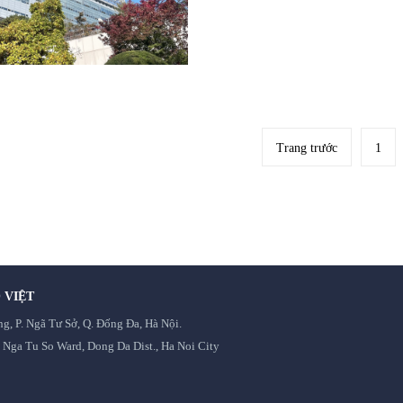
Trang trước
1
 VIỆT
, P. Ngã Tư Sở, Q. Đống Đa, Hà Nội.
, Nga Tu So Ward, Dong Da Dist., Ha Noi City