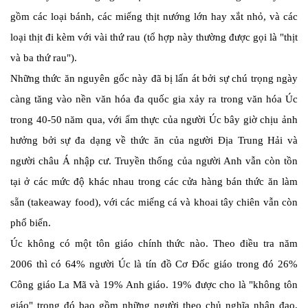
gồm các loại bánh, các miếng thịt nướng lớn hay xắt nhỏ, và các
loại thịt đi kèm với vài thứ rau (tổ hợp này thường được gọi là "thịt
và ba thứ rau").
Những thức ăn nguyên gốc này đã bị lấn át bởi sự chú trọng ngày
càng tăng vào nền văn hóa đa quốc gia xảy ra trong văn hóa Úc
trong 40-50 năm qua, với ẩm thực của người Úc bây giờ chịu ảnh
hưởng bởi sự đa dạng về thức ăn của người Địa Trung Hải và
người châu Á nhập cư. Truyền thống của người Anh vẫn còn tồn
tại ở các mức độ khác nhau trong các cửa hàng bán thức ăn làm
sẵn (takeaway food), với các miếng cá và khoai tây chiên vẫn còn
phổ biến.
Úc không có một tôn giáo chính thức nào. Theo điều tra năm
2006 thì có 64% người Úc là tín đồ Cơ Đốc giáo trong đó 26%
Công giáo La Mã và 19% Anh giáo. 19% được cho là "không tôn
giáo" trong đó bao gồm những người theo chủ nghĩa nhân đạo,