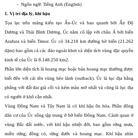
- Ngôn ngữ: Tiếng Anh (English)
1. Vị trí địa lý, khí hậu
Tọa lạc trên mảng kiến tạo Ấn-Úc và bao quanh bởi Ấn Độ
Dương và Thái Bình Dương, Úc nằm cô lập với châu Á bởi biển
Arafura và biển Timor. Úc có 34.218 km đường bờ biển (21.262
dặm) bao gồm cả các đảo ngoài khơi và diện tích vùng đặc quyền
kinh tế của Úc là 8.148.250 km2.
Phần lớn diện tích là hoang mạc hoặc bán hoang mạc thường được
biết đến với cái tên vùng hẻo lánh (outback). Úc là lục địa bằng
phẳng với đất đai già cỗi và kém màu mỡ nhất và cũng là lục địa
có người ở khô cằn nhất.
Vùng Đông Nam và Tây Nam là có khí hậu ôn hòa. Phần đông
dân cư của Úc sống tập trung ở bờ biển Đông Nam. Cảnh quan ở
vùng Bắc đất nước, với khí hậu nhiệt đới, bao gồm rừng mưa,
miền rừng, đồng cỏ, rừng đước và hoang mạc. Khí hậu nhìn