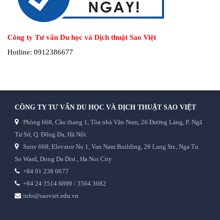
Công ty Tư vấn Du học và Dịch thuật Sao Việt
Hotline: 0912386677
CÔNG TY TƯ VẤN DU HỌC VÀ DỊCH THUẬT SAO VIỆT
Phòng 668, Cầu thang 1, Tòa nhà Vân Nam, 26 Đường Láng, P. Ngã
Tư Sở, Q. Đống Đa, Hà Nội.
Suite 668, Elevator No 1, Van Nam Building, 26 Lang Str., Nga Tu
So Ward, Dong Da Dist., Ha Noi City
+84 91 238 6677
+84 24 3514 8899 / 3564 3682
info@saoviet.edu.vn