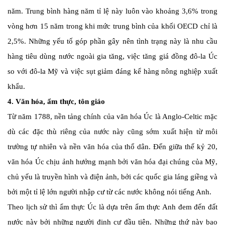
năm. Trung bình hàng năm tỉ lệ này luôn vào khoảng 3,6% trong
vòng hơn 15 năm trong khi mức trung bình của khối OECD chỉ là
2,5%. Những yếu tố góp phần gây nên tình trạng này là nhu cầu
hàng tiêu dùng nước ngoài gia tăng, việc tăng giá đồng đô-la Úc
so với đô-la Mỹ và việc sụt giảm đáng kể hàng nông nghiệp xuất
khẩu.
4. Văn hóa, ẩm thực, tôn giáo
Từ năm 1788, nền tảng chính của văn hóa Úc là Anglo-Celtic mặc
dù các đặc thù riêng của nước này cũng sớm xuất hiện từ môi
trường tự nhiên và nền văn hóa của thổ dân. Đến giữa thế kỷ 20,
văn hóa Úc chịu ảnh hưởng mạnh bởi văn hóa đại chúng của Mỹ,
chủ yếu là truyền hình và điện ảnh, bởi các quốc gia láng giềng và
bởi một tỉ lệ lớn người nhập cư từ các nước không nói tiếng Anh.
Theo lịch sử thì ẩm thực Úc là dựa trên ẩm thực Anh đem đến đất
nước này bởi những người định cư đầu tiên. Những thứ này bao