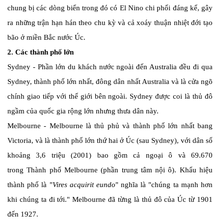
chung bị các dòng biển trong đó có El Nino chi phối đáng kể, gây
ra những trận hạn hán theo chu kỳ và cả xoáy thuận nhiệt đới tạo
bão ở miền Bắc nước Úc.
2. Các thành phố lớn
Sydney - Phần lớn du khách nước ngoài đến Australia đều đi qua
Sydney, thành phố lớn nhất, đông dân nhất Australia và là cửa ngõ
chính giao tiếp với thế giới bên ngoài. Sydney được coi là thủ đô
ngầm của quốc gia rộng lớn nhưng thưa dân này.
Melbourne - Melbourne là thủ phủ và thành phố lớn nhất bang
Victoria, và là thành phố lớn thứ hai ở Úc (sau Sydney), với dân số
khoảng 3,6 triệu (2001) bao gồm cả ngoại ô và 69.670
trong Thành phố Melbourne (phần trung tâm nội ô). Khẩu hiệu
thành phố là "
Vires acquirit eundo
" nghĩa là "chúng ta mạnh hơn
khi chúng ta đi tới." Melbourne đã từng là thủ đô của Úc từ 1901
đến 1927.