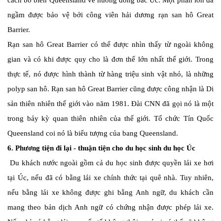
cách bờ biển Queensland về hướng đông bắc Úc. Một phần lớn đá
ngầm được bảo vệ bởi công viên hải dương rạn san hô Great
Barrier.
Rạn san hô Great Barrier có thể được nhìn thấy từ ngoài không
gian và có khi được quy cho là đơn thể lớn nhất thế giới. Trong
thực tế, nó được hình thành từ hàng triệu sinh vật nhỏ, là những
polyp san hô. Rạn san hô Great Barrier cũng được công nhận là Di
sản thiên nhiên thế giới vào năm 1981. Đài CNN đã gọi nó là một
trong bảy kỳ quan thiên nhiên của thế giới. Tổ chức Tín Quốc
Queensland coi nó là biểu tượng của bang Queensland.
6. Phương tiện đi lại - thuận tiện cho du học sinh du học Úc
Du khách nước ngoài gồm cả du học sinh được quyền lái xe hơi
tại Úc, nếu đã có bằng lái xe chính thức tại quê nhà. Tuy nhiên,
nếu bằng lái xe không được ghi bằng Anh ngữ, du khách cần
mang theo bản dịch Anh ngữ có chứng nhận được phép lái xe.