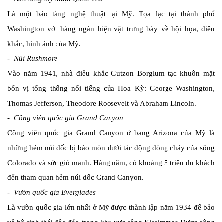
Là một bảo tàng nghệ thuật tại Mỹ. Tọa lạc tại thành phố
Washington với hàng ngàn hiện vật trưng bày về hội họa, điêu
khắc, hình ảnh của Mỹ.
- Núi Rushmore
Vào năm 1941, nhà điêu khắc Gutzon Borglum tạc khuôn mặt
bốn vị tổng thống nổi tiếng của Hoa Kỳ: George Washington,
Thomas Jefferson, Theodore Roosevelt và Abraham Lincoln.
- Công viên quốc gia Grand Canyon
Công viên quốc gia Grand Canyon ở bang Arizona của Mỹ là
những hẻm núi dốc bị bào mòn dưới tác động dòng chảy của sông
Colorado và sức gió mạnh. Hàng năm, có khoảng 5 triệu du khách
đến tham quan hẻm núi dốc Grand Canyon.
- Vườn quốc gia Everglades
Là vườn quốc gia lớn nhất ở Mỹ được thành lập năm 1934 để bảo
vệ hệ sinh thái độc đáo trong khu vực sông Kissimmee.Được công