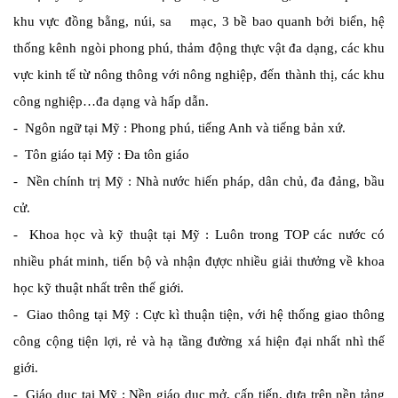
khu vực đồng bằng, núi, sa mạc, 3 bề bao quanh bởi biển, hệ
thống kênh ngòi phong phú, thảm động thực vật đa dạng, các khu
vực kinh tế từ nông thông với nông nghiệp, đến thành thị, các khu
công nghiệp…đa dạng và hấp dẫn.
-
Ngôn ngữ tại Mỹ
: Phong phú, tiếng Anh và tiếng bản xứ.
-
Tôn giáo tại Mỹ
: Đa tôn giáo
-
Nền chính trị Mỹ
: Nhà nước hiến pháp, dân chủ, đa đảng, bầu
cử.
-
Khoa học và kỹ thuật tại Mỹ
: Luôn trong TOP các nước có
nhiều phát minh, tiến bộ và nhận đựợc nhiều giải thưởng về khoa
học kỹ thuật nhất trên thế giới.
-
Giao thông tại Mỹ
: Cực kì thuận tiện, với hệ thống giao thông
công cộng tiện lợi, rẻ và hạ tầng đường xá hiện đại nhất nhì thế
giới.
-
Giáo dục tại Mỹ
: Nền giáo dục mở, cấp tiến, dựa trên nền tảng