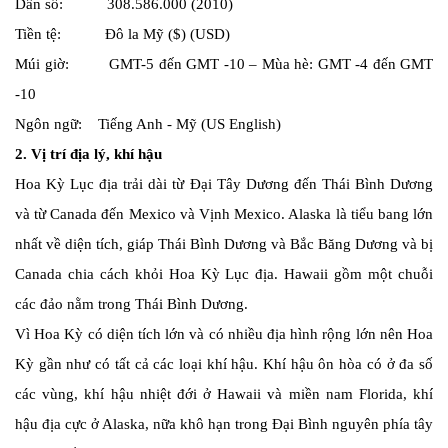
Dân số: 308.586.000 (2010)
Tiền tệ: Đô la Mỹ ($) (USD)
Múi giờ: GMT-5 đến GMT -10 – Mùa hè: GMT -4 đến GMT
-10
Ngôn ngữ: Tiếng Anh - Mỹ (US English)
2. Vị trí địa lý, khí hậu
Hoa Kỳ Lục địa trải dài từ Đại Tây Dương đến Thái Bình Dương
và từ Canada đến Mexico và Vịnh Mexico. Alaska là tiểu bang lớn
nhất về diện tích, giáp Thái Bình Dương và Bắc Băng Dương và bị
Canada chia cách khỏi Hoa Kỳ Lục địa. Hawaii gồm một chuỗi
các đảo nằm trong Thái Bình Dương.
Vì Hoa Kỳ có diện tích lớn và có nhiều địa hình rộng lớn nên Hoa
Kỳ gần như có tất cả các loại khí hậu. Khí hậu ôn hòa có ở đa số
các vùng, khí hậu nhiệt đới ở Hawaii và miền nam Florida, khí
hậu địa cực ở Alaska, nữa khô hạn trong Đại Bình nguyên phía tây