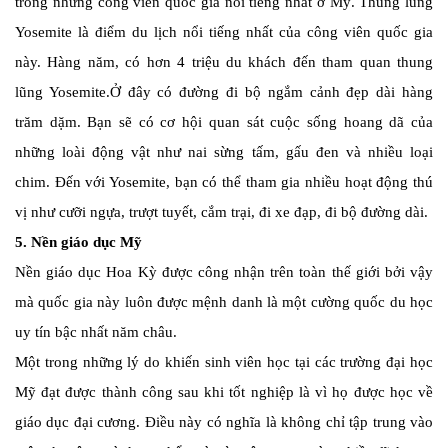
trong những công viên quốc gia nổi tiếng nhất ở Mỹ. Thung lũng
Yosemite là điểm du lịch nổi tiếng nhất của công viên quốc gia
này. Hàng năm, có hơn 4 triệu du khách đến tham quan thung
lũng Yosemite.Ở đây có đường đi bộ ngắm cảnh đẹp dài hàng
trăm dặm. Bạn sẽ có cơ hội quan sát cuộc sống hoang dã của
những loài động vật như nai sừng tấm, gấu đen và nhiều loại
chim. Đến với Yosemite, bạn có thể tham gia nhiều hoạt động thú
vị như cưỡi ngựa, trượt tuyết, cắm trại, đi xe đạp, đi bộ đường dài.
5. Nền giáo dục Mỹ
Nền giáo dục Hoa Kỳ được công nhận trên toàn thế giới bởi vậy
mà quốc gia này luôn được mệnh danh là một cường quốc du học
uy tín bậc nhất năm châu.
Một trong những lý do khiến sinh viên học tại các trường đại học
Mỹ đạt được thành công sau khi tốt nghiệp là vì họ được học về
giáo dục đại cương. Điều này có nghĩa là không chỉ tập trung vào