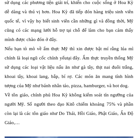
sử dụng các phương tiện giải trí, khiến cho cuộc sống ở Hoa Kỳ
dễ dàng và thú vị hơn. Hoa Kỳ đã tiếp đón hàng triệu sinh viên
quốc tế, vì vậy họ biết sinh viên cần những gì và đồng thời, Mỹ
cũng có các mạng lưới hỗ trợ tại chỗ để làm cho bạn cảm thấy
mình được chào đón ở đây.
Nếu bạn tò mò về ẩm thực Mỹ thì xin được bật mí rằng lúa mì
chính là loại ngũ cốc chính yếutại đây. Ẩm thực truyền thống Mỹ
sử dụng các loại vật liệu nấu ăn như gà tây, thịt nai đuôi trắng,
khoai tây, khoai lang, bắp, bí rợ. Các món ăn mang tính hình
tượng của Mỹ như bánh nhân táo, pizza, hamburger, và hot dog.
Về tôn giáo, chính phủ Hoa Kỳ không kiểm soát tín ngưỡng của
người Mỹ. Số người theo đạo Kitô chiếm khoảng 75% và phần
còn lại là các tôn giáo như Do Thái, Hồi Giáo, Phật Giáo, Ấn Độ
Giáo,…