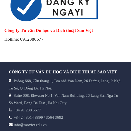
Công ty Tư vấn Du học và Dịch thuật Sao Việt
Hotline: 0912386677
CÔNG TY TƯ VẤN DU HỌC VÀ DỊCH THUẬT SAO VIỆT
Phòng 668, Cầu thang 1, Tòa nhà Vân Nam, 26 Đường Láng, P. Ngã
Tư Sở, Q. Đống Đa, Hà Nội.
Suite 668, Elevator No 1, Van Nam Building, 26 Lang Str., Nga Tu
So Ward, Dong Da Dist., Ha Noi City
+84 91 238 6677
+84 24 3514 8899 / 3564 3682
info@saoviet.edu.vn