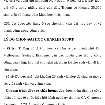
Victoria và đứng thứ nhì bang New South Wales, và tỉ lệ này luôn
giữ vững trong những năm gần đây. Trường có khoảng 35.000
sinh viên với hàng trăm khóa học khác nhau.
CSU đạt được xếp hạng 5 sao cho sinh viên đại học duy trì và
thành công trong công việc.
LÝ DO CHỌN ĐẠI HỌC CHARLES STURT:
- Vị trí:
Trường có 3 khu học xá nằm ở các thành phố lớn:
Melbourne, Sydney, Brisbane, gần các tuyến giao thông công
cộng, cửa hàng, khu vui chơi giải trí, thuận lợi cho sinh viên đi lại,
làm thêm.
- Sỹ số lớp học nhỏ:
chỉ khoảng 25 sinh viên/lớp để tăng sự tương
tác giữa sinh viên và giảng viên.
- Chương trình đào tạo chất lượng:
đều được kiểm định và công
nhận bởi các tổ chức hiệp hội hành nghề uy tín như: CA-Chartered
Accoutant, ACS-Australia Computer Society.