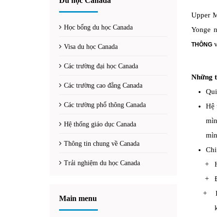
Du học Canada
Upper Ma
Học bổng du học Canada
Yonge n
v
THÔNG
Visa du học Canada
Các trường đại học Canada
Những th
Các trường cao đẳng Canada
Qui
Các trường phổ thông Canada
Hệ 
mìn
Hệ thống giáo dục Canada
mìn
Thông tin chung về Canada
Chi
Trải nghiệm du học Canada
+ H
+ Đ
+ Kh
Main menu