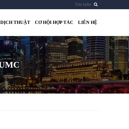
DỊCH THUẬT
CƠ HỘI HỢP TÁC
LIÊN HỆ
 UMC