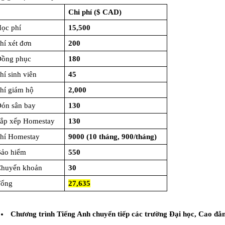
Chi phí ($ CAD)
ọc phí
15,500
hí xét đơn
200
ồng phục
180
hí sinh viên
45
hí giám hộ
2,000
ón sân bay
130
ắp xếp Homestay
130
hí Homestay
9000 (10 tháng, 900/tháng)
ảo hiểm
550
huyển khoản
30
Tổng
27,635
Chương trình Tiếng Anh chuyển tiếp các trường Đại học, Cao đẳ