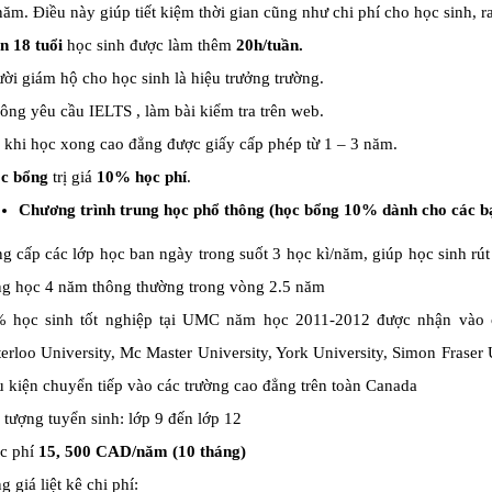
năm. Điều này giúp tiết kiệm thời gian cũng như chi phí cho học sinh, r
n 18 tuổi
học sinh được làm thêm
20h/tuần.
ời giám hộ cho học sinh là hiệu trưởng trường.
ng yêu cầu IELTS , làm bài kiểm tra trên web.
 khi học xong cao đẳng được giấy cấp phép từ 1 – 3 năm.
c bổng
trị giá
10% học phí
.
Chương trình trung học phổ thông (học bổng 10% dành cho các bạn
g cấp các lớp học ban ngày trong suốt 3 học kì/năm, giúp học sinh rút
ng học 4 năm thông thường trong vòng 2.5 năm
 học sinh tốt nghiệp tại UMC năm học 2011-2012 được nhận vào cá
erloo University, Mc Master University, York University, Simon Fraser
u kiện chuyển tiếp vào các trường cao đẳng trên toàn Canada
 tượng tuyển sinh: lớp 9 đến lớp 12
c phí
15, 500 CAD/năm (10 tháng)
g giá liệt kê chi phí: