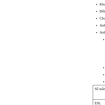
Kha
Đối
Chư
Anh
Anh
Số tuầ
ESL