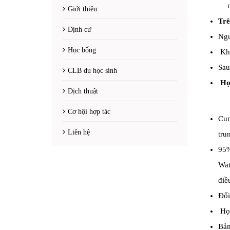
Giới thiệu
Trê
Định cư
Ngư
Học bổng
Khô
Sau
CLB du học sinh
Họ
Dịch thuật
Cơ hội hợp tác
Cun
Liên hệ
tru
95%
Wat
điề
Đối
Họ
Bản