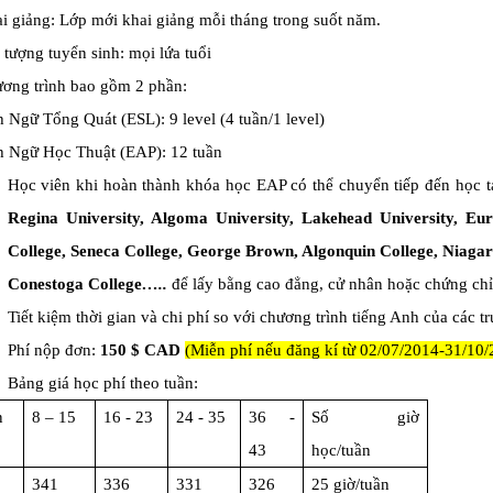
i giảng: Lớp mới khai giảng mỗi tháng trong suốt năm.
 tượng tuyển sinh: mọi lứa tuổi
ơng trình bao gồm 2 phần:
 Ngữ Tổng Quát (ESL): 9 level (4 tuần/1 level)
 Ngữ Học Thuật (EAP): 12 tuần
Học viên khi hoàn thành khóa học EAP có thể chuyển tiếp đến học t
Regina University, Algoma University, Lakehead University,
Eur
College, Seneca College, George Brown, Algonquin College, Niagar
Conestoga College
…..
để lấy bằng cao đẳng, cử nhân hoặc chứng chỉ
Tiết kiệm thời gian và chi phí so với chương trình tiếng Anh của các 
Phí nộp đơn:
150 $ CAD
(Miễn phí nếu đăng kí từ 02/07/2014-31/10/
Bảng giá học phí theo tuần:
n
8 – 15
16 - 23
24 - 35
36 -
Số giờ
43
học/tuần
341
336
331
326
25 giờ/tuần