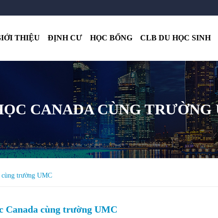
IỚI THIỆU
ĐỊNH CƯ
HỌC BỔNG
CLB DU HỌC SINH
HỌC CANADA CÙNG TRƯỜNG
 cùng trường UMC
c Canada cùng trường UMC