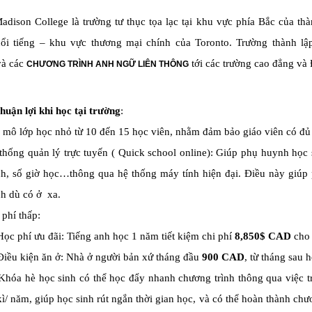
dison College là trường tư thục tọa lạc tại khu vực phía Bắc của thà
ổi tiếng – khu vực thương mại chính của Toronto. Trường thành l
à các
tới các trường cao đẳng và 
CHƯƠNG TRÌNH ANH NGỮ LIÊN THÔNG
uận lợi khi học tại trường
:
 mô lớp học nhỏ từ 10 đến 15 học viên, nhằm đảm bảo giáo viên có đủ 
thống quản lý trực tuyến ( Quick school online): Giúp phụ huynh học s
h, số giờ học…thông qua hệ thống máy tính hiện đại. Điều này giúp 
h dù có ở xa.
 phí thấp:
ọc phí ưu đãi: Tiếng anh học 1 năm tiết kiệm chi phí
8,850$ CAD
cho 
iều kiện ăn ở: Nhà ở người bản xứ tháng đầu
900 CAD
, từ tháng sau 
óa hè học sinh có thể học đẩy nhanh chương trình thông qua việc tr
kì/ năm, giúp học sinh rút ngắn thời gian học, và có thể hoàn thành ch