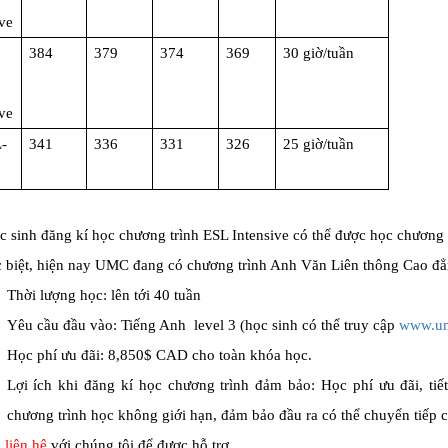
ive
384
379
374
369
30 giờ/tuần
ive
-
341
336
331
326
25 giờ/tuần
 sinh đăng kí học chương trình ESL Intensive có thể được học chương t
 biệt, hiện nay UMC đang có chương trình Anh Văn Liên thông Cao đẳ
Thời lượng học: lên tới 40 tuần
Yêu cầu đầu vào: Tiếng Anh level 3 (học sinh có thể truy cập
www.um
Học phí ưu đãi: 8,850$ CAD cho toàn khóa học.
Lợi ích khi đăng kí học chương trình đảm bảo: Học phí ưu đãi, tiết 
chương trình học không giới hạn, đảm bảo đầu ra có thể chuyển tiếp c
g
liên hệ
với chúng tôi để được hỗ trợ