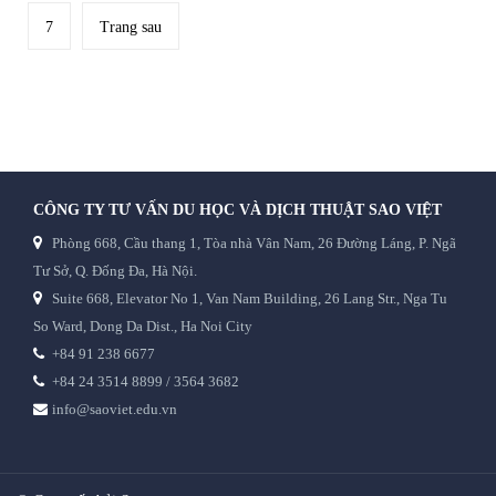
7
Trang sau
CÔNG TY TƯ VẤN DU HỌC VÀ DỊCH THUẬT SAO VIỆT
Phòng 668, Cầu thang 1, Tòa nhà Vân Nam, 26 Đường Láng, P. Ngã
Tư Sở, Q. Đống Đa, Hà Nội.
Suite 668, Elevator No 1, Van Nam Building, 26 Lang Str., Nga Tu
So Ward, Dong Da Dist., Ha Noi City
+84 91 238 6677
+84 24 3514 8899 / 3564 3682
info@saoviet.edu.vn