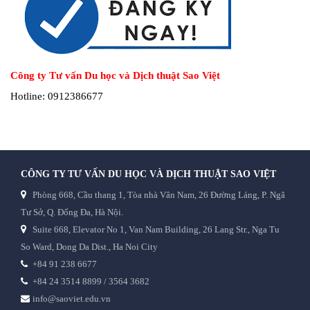
Công ty Tư vấn Du học và Dịch thuật Sao Việt
Hotline: 0912386677
CÔNG TY TƯ VẤN DU HỌC VÀ DỊCH THUẬT SAO VIỆT
Phòng 668, Cầu thang 1, Tòa nhà Vân Nam, 26 Đường Láng, P. Ngã
Tư Sở, Q. Đống Đa, Hà Nội.
Suite 668, Elevator No 1, Van Nam Building, 26 Lang Str., Nga Tu
So Ward, Dong Da Dist., Ha Noi City
+84 91 238 6677
+84 24 3514 8899 / 3564 3682
info@saoviet.edu.vn