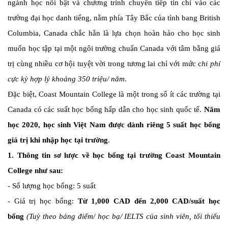
ngành học nổi bật và chương trình chuyển tiếp tín chỉ vào các
trường đại học danh tiếng, nằm phía Tây Bắc của tỉnh bang British
Columbia, Canada chắc hẳn là lựa chọn hoàn hảo cho học sinh
muốn học tập tại một ngôi trường chuẩn Canada với tâm bằng giá
trị cùng nhiều cơ hội tuyệt vời trong tương lai chỉ với mức c
hi phí
cực kỳ hợp lý khoảng 350 triệu/ năm
.
Đặc biệt, Coast Mountain College là một trong số ít các trường tại
Canada có các suất học bổng hấp dẫn cho học sinh quốc tế.
Năm
học 2020, học sinh Việt Nam được dành riêng 5 suất học bổng
giá trị khi nhập học tại trường
.
1. Thông tin sơ lược về học bổng tại trường Coast Mountain
College như sau:
- Số lượng học bổng: 5 suất
- Giá trị học bổng:
Từ 1,000 CAD đến 2,000 CAD/suất học
bổng
(Tuỳ theo bảng điểm/ học bạ/ IELTS của sinh viên, tối thiểu