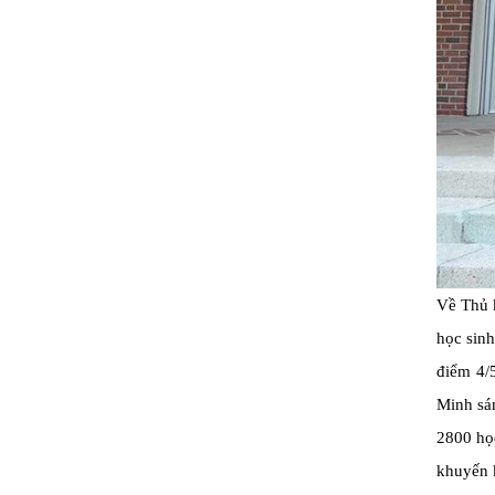
Về Thủ 
học sinh
điểm 4/5
Minh sán
2800 họ
khuyến k