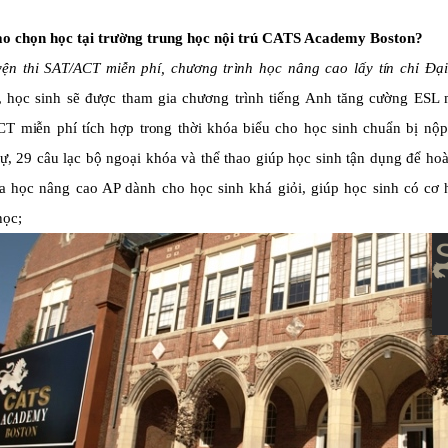
sao chọn học tại trường trung học nội trú CATS Academy Boston?
y
ện
t
h
i
S
A
T/
A
C
T
m
i
ễ
n
phí
,
chư
ơ
n
g
t
r
ìn
h
họ
c
nân
g
ca
o
lấ
y
t
í
n
ch
ỉ
Đạ
i
, học sinh sẽ được tham gia chương trình tiếng Anh tăng cường ESL
C
T
m
i
ễn
ph
í t
í
ch
hợ
p t
r
o
n
g t
hờ
i k
h
ó
a
bi
ểu c
h
o
h
ọ
c s
in
h c
huẩ
n
b
ị
n
ộ
, 29 câu lạc bộ ngoại khóa và thể thao giúp học sinh tận dụng để hoàn
a học nâng cao AP dành cho học sinh khá giỏi, giúp học sinh có cơ h
học;