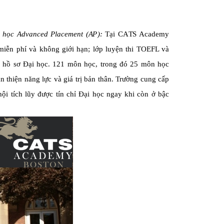
họ
c
A
d
v
anc
ed
P
lac
eme
n
t
(
A
P
):
T
ạ
i
CA
T
S Academy
 miễn phí và không giới hạn;
lớ
p
lu
yện t
h
i T
O
E
F
L
v
à
p
h
ồ sơ
Đ
ạ
i
h
ọ
c. 121 môn học, trong đó 25 môn học
 thiện năng lực và giá trị bản thân. Trường cung cấp
ội tích lũy được tín chỉ Đại học ngay khi còn ở bậc