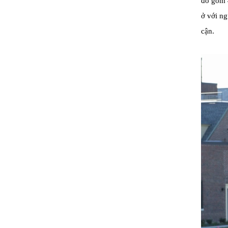
đó gồm 4
ở với ng
cận.