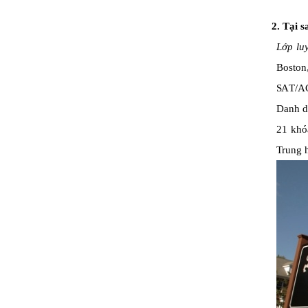
2. Tại 
Lớp
lu
Boston
SA
T
/
A
Danh dự
21 khó
Trung 