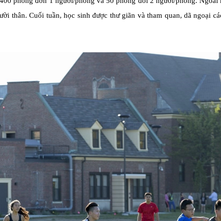
00 phòng đơn 1 người/phòng và 50 phòng đôi 2 người/phòng. Ngoài ra,
ười thân. Cuối tuần, học sinh được thư giãn và tham quan, dã ngoại c