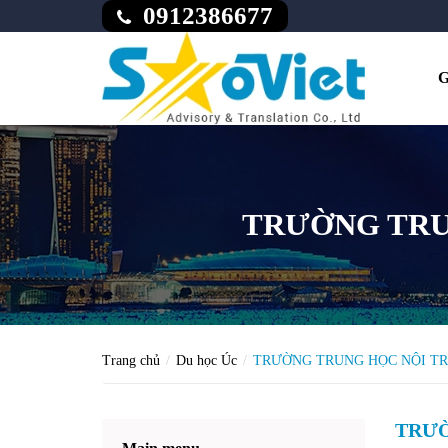
0912386677
G
TRƯỜNG TRU
Trang chủ
Du học Úc
TRƯỜNG TRUNG HỌC NỘI T
TRƯỜ