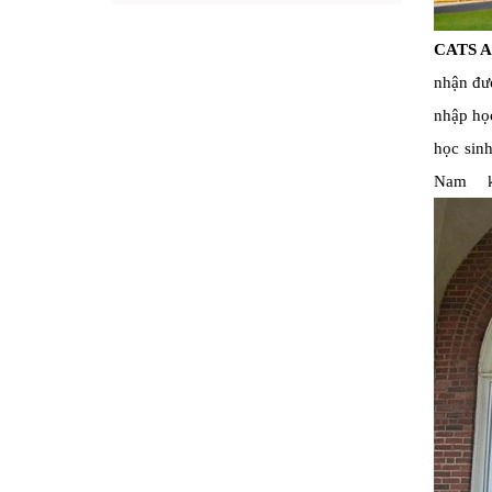
CATS A
nhận đượ
nhập học
học sin
Nam k