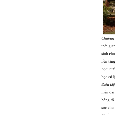
Chương t
thời gia
sinh chọ
nền tảng
học: hư
học có 
Điều kiệ
hiện đại
bóng rổ.
sóc chu 