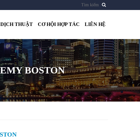
DỊCH THUẬT
CƠ HỘI HỢP TÁC
LIÊN HỆ
DEMY BOSTON
OSTON