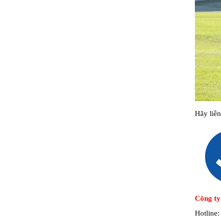
Hãy liê
Công ty
Hotline