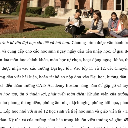
rình tư vấn đại học chi tiết và bài bản:
Chương trình được vận hành bở
n và cung cấp cho các học sinh ngay ngày đầu tiên nhập học. Ở giai 
n lựa môn học chính khóa, môn học tự chọn, hoạt động ngoại khóa, thể
 được nhận vào các trường Đại học tốt. Vào lớp 11 và 12, các Chuyên
ớng dẫn viết bài luận, hoàn tất hồ sơ nộp đơn vào Đại học, hướng dẫ
lịch đến thăm trường CATS Academy Boston hàng năm để gặp gỡ và tuyể
n học tập, ăn ở thuận lợi, phát triển toàn diện:
Khuôn viên của trường 
 như phòng thí nghiệm, phòng âm nhạc kịch nghệ, phòng hội họa, phòng
.. Lớp học nhỏ với sĩ số 12 học sinh và tỉ lệ học sinh và giáo viên là
đáo. Ký túc xá của trường nằm bên trong khuôn viên trường và gồm 45