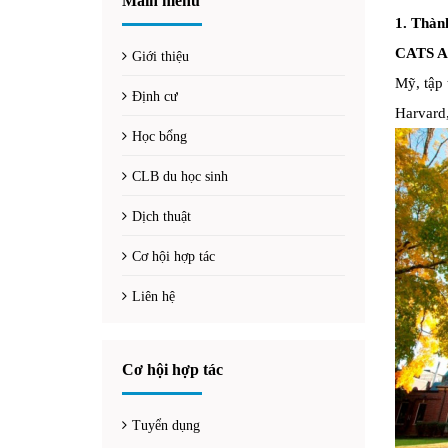
Main menu
1. Thàn
CATS A
Giới thiệu
Mỹ, tập 
Định cư
Harvard,
Học bổng
CLB du học sinh
Dịch thuật
Cơ hội hợp tác
Liên hệ
Cơ hội hợp tác
Tuyển dụng