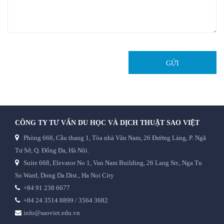
GỬI
CÔNG TY TƯ VẤN DU HỌC VÀ DỊCH THUẬT SAO VIỆT
Phòng 668, Cầu thang 1, Tòa nhà Vân Nam, 26 Đường Láng, P. Ngã
Tư Sở, Q. Đống Đa, Hà Nội.
Suite 668, Elevator No 1, Van Nam Building, 26 Lang Str., Nga Tu
So Ward, Dong Da Dist., Ha Noi City
+84 91 238 6677
+84 24 3514 8899 / 3564 3682
info@saoviet.edu.vn