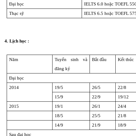
Đại học
IELTS 6.0 hoặc TOEFL 55
Thạc sỹ
IELTS 6.5 hoặc TOEFL 57
4. Lịch học :
Năm
Tuyển sinh và
Bắt đầu
Kết thúc
đăng ký
Đại học
2014
19/5
26/5
22/8
15/9
22/9
19/12
2015
19/1
26/1
24/4
18/5
25/5
21/8
14/9
21/9
18/9
Sau đại học