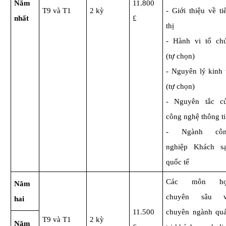
Năm
11.800
T9 và T1
2 kỳ
- Giới thiệu về ti
nhất
£
thị
- Hành vi tổ ch
(tự chọn)
- Nguyên lý kinh 
(tự chọn)
- Nguyên tắc c
công nghệ thông t
- Ngành côn
nghiệp Khách s
quốc tế
Các môn họ
Năm
chuyên sâu 
hai
11.500
chuyên ngành qu
T9 và T1
2 kỳ
Năm