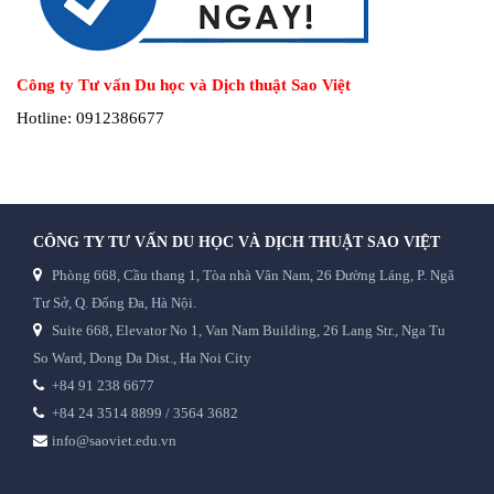
Công ty Tư vấn Du học và Dịch thuật Sao Việt
Hotline: 0912386677
CÔNG TY TƯ VẤN DU HỌC VÀ DỊCH THUẬT SAO VIỆT
Phòng 668, Cầu thang 1, Tòa nhà Vân Nam, 26 Đường Láng, P. Ngã
Tư Sở, Q. Đống Đa, Hà Nội.
Suite 668, Elevator No 1, Van Nam Building, 26 Lang Str., Nga Tu
So Ward, Dong Da Dist., Ha Noi City
+84 91 238 6677
+84 24 3514 8899 / 3564 3682
info@saoviet.edu.vn