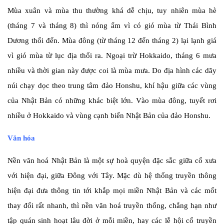
Mùa xuân và mùa thu thường khá dễ chịu, tuy nhiên mùa hè
(tháng 7 và tháng 8) thì nóng ẩm vì có gió mùa từ Thái Bình
Dương thổi đến. Mùa đông (từ tháng 12 đến tháng 2) lại lạnh giá
vì gió mùa từ lục địa thổi ra. Ngoại trừ Hokkaido, tháng 6 mưa
nhiều và thời gian này được coi là mùa mưa. Do địa hình các dãy
núi chạy dọc theo trung tâm đảo Honshu, khí hậu giữa các vùng
của Nhật Bản có những khác biệt lớn. Vào mùa đông, tuyết rơi
nhiều ở Hokkaido và vùng cạnh biển Nhật Bản của đảo Honshu.
Văn hóa
Nền văn hoá Nhật Bản là một sự hoà quyện đặc sắc giữa cổ xưa
với hiện đại, giữa Đông với Tây. Mặc dù hệ thống truyền thông
hiện đại đưa thông tin tới khắp mọi miền Nhật Bản và các mốt
thay đổi rất nhanh, thì nền văn hoá truyền thống, chẳng hạn như
tập quán sinh hoạt lâu đời ở mỗi miền, hay các lễ hội cổ truyền