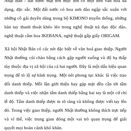
Nhật Bản - đất nước mặt trời mọc nơi có một nền văn hoá đa
dạng, đặc sắc. Một đất nước có hoa anh đào ngập sắc xuân với
những cô gái duyên dáng trong bộ KIMONO truyền thống, những
bàn tay thanh thoát khéo léo trong nghệ thuật trà đạo độc đáo,
nghệ thuật cắm hoa IKEBANA, nghệ thuật gấp giấy ORIGAM.
Xã hội Nhật Bản có các nét đặc biệt về văn hoá giao thiệp. Người
Nhật thường cúi chào bằng cách gập người xuống và độ hạ thấp
tùy thuộc địa vị xã hội của cả hai người. Đây là một dấu hiệu quan
trọng để tỏ lộ sự kính trọng. Một nét phong tục khác là việc trao
đổi danh thiếp. Mỗi lần giới thiệu hay gặp mặt đều cần tới tấm
danh thiếp và việc nhận tấm danh thiếp bằng hai tay là một cử chỉ
lễ độ. Tấm danh thiếp được in rõ ràng và không được viết tay lên
đó. Trong việc giao thiệp, người Nhật thường không thích trực tiếp
và vì thế, việc trung gian đóng một vai trò quan trọng để giải
quyết mọi hoàn cảnh khó khăn.