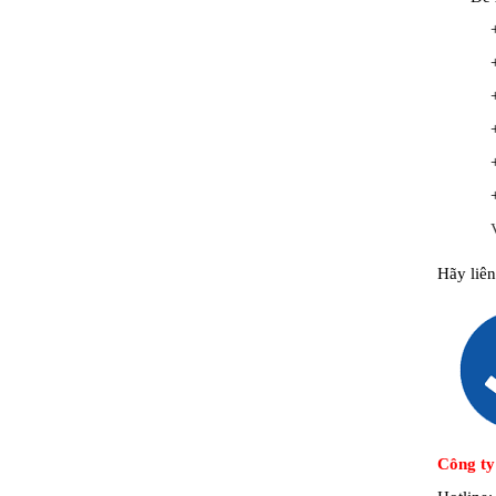
Hãy liê
Công ty