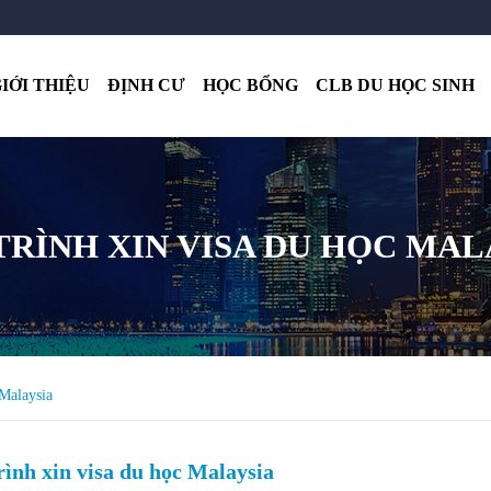
IỚI THIỆU
ĐỊNH CƯ
HỌC BỔNG
CLB DU HỌC SINH
TRÌNH XIN VISA DU HỌC MAL
 Malaysia
ình xin visa du học Malaysia