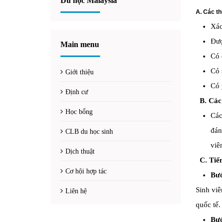
Du học Malaysia
A. Các t
Xác
Đượ
Main menu
Có 
Có 
Giới thiệu
Có 
Định cư
B.
Các 
Học bổng
Các
đán
CLB du học sinh
viê
Dịch thuật
C
.
Tiến
Cơ hội hợp tác
Bướ
Sinh viê
Liên hệ
quốc tế.
Bướ