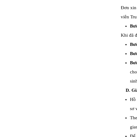
Đơn xin 
viên Tr
Bướ
Khi đã đ
Bướ
Bướ
Bướ
cho
sin
D. Giấy 
Hồ 
sơ v
The
gia
Để 