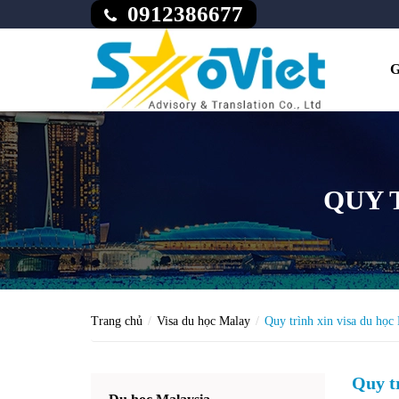
0912386677
G
QUY 
Trang chủ
Visa du học Malay
Quy trình xin visa du học
Quy tr