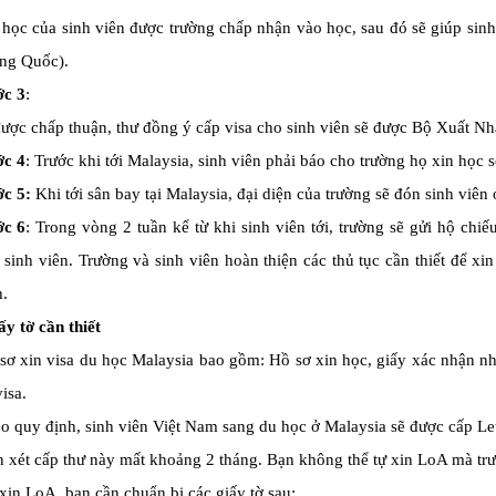
học của sinh viên được trường chấp nhận vào học, sau đó sẽ giúp sinh
ung Quốc).
c 3
:
ược chấp thuận, thư đồng ý cấp visa cho sinh viên sẽ được Bộ Xuất Nh
c 4
: Trước khi tới Malaysia, sinh viên phải báo cho trường họ xin học s
c 5:
Khi tới sân bay tại Malaysia, đại diện của trường sẽ đón sinh viên
c 6
: Trong vòng 2 tuần kể từ khi sinh viên tới, trường sẽ gửi hộ chi
 sinh viên.
T
rường và sinh viên hoàn thiện các thủ tục cần thiết để xi
h
.
tờ cần thiết
sơ xin visa du học Malaysia bao gồm: Hồ sơ xin học, giấy xác nhận nhậ
isa.
o quy định, sinh viên Việt Nam sang du học ở Malaysia sẽ được cấp Let
n xét cấp thư này mất khoảng 2 tháng. Bạn không thể tự xin LoA mà trư
xin LoA, bạn cần chuẩn bị các giấy tờ sau: