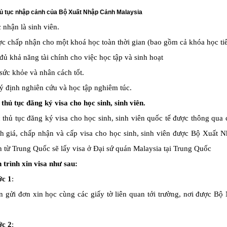
hủ tục nhập cảnh của Bộ Xuất Nhập Cảnh Malaysia
 nhận là sinh viên.
c chấp nhận cho một khoá học toàn thời gian (bao gồm cả khóa học ti
đủ khả năng tài chính cho việc học tập và sinh hoạt
sức khỏe và nhân cách tốt.
ý định nghiên cứu và học tập nghiêm túc.
thủ tục đăng ký visa cho học sinh, sinh viên.
 thủ tục đăng ký visa cho học sinh, sinh viên quốc tế được thông qua 
h giá, chấp nhận và cấp visa cho học sinh, sinh viên được Bộ Xuất N
n từ Trung Quốc sẽ lấy visa ở Đại sứ quán Malaysia tại Trung Quốc
 trình xin visa như sau:
c 1
:
n gửi đơn xin học cùng các giấy tờ liên quan tới trường, nơi được Bộ
c 2
: