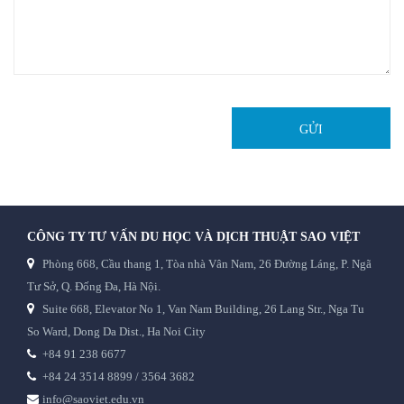
GỬI
CÔNG TY TƯ VẤN DU HỌC VÀ DỊCH THUẬT SAO VIỆT
Phòng 668, Cầu thang 1, Tòa nhà Vân Nam, 26 Đường Láng, P. Ngã
Tư Sở, Q. Đống Đa, Hà Nội.
Suite 668, Elevator No 1, Van Nam Building, 26 Lang Str., Nga Tu
So Ward, Dong Da Dist., Ha Noi City
+84 91 238 6677
+84 24 3514 8899 / 3564 3682
info@saoviet.edu.vn