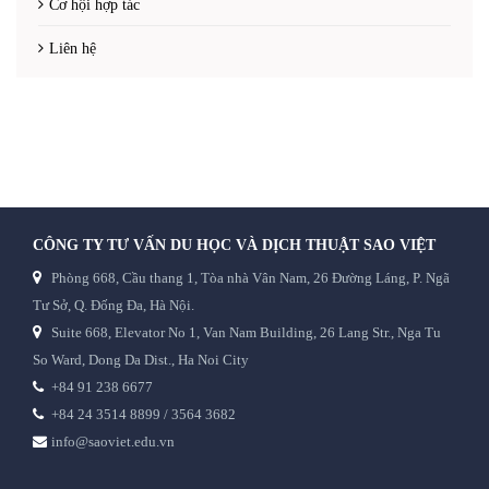
Cơ hội hợp tác
Liên hệ
CÔNG TY TƯ VẤN DU HỌC VÀ DỊCH THUẬT SAO VIỆT
Phòng 668, Cầu thang 1, Tòa nhà Vân Nam, 26 Đường Láng, P. Ngã
Tư Sở, Q. Đống Đa, Hà Nội.
Suite 668, Elevator No 1, Van Nam Building, 26 Lang Str., Nga Tu
So Ward, Dong Da Dist., Ha Noi City
+84 91 238 6677
+84 24 3514 8899 / 3564 3682
info@saoviet.edu.vn