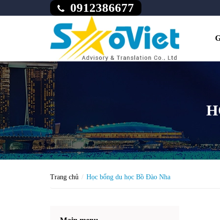
0912386677
G
H
Trang chủ
Học bổng du học Bồ Đào Nha