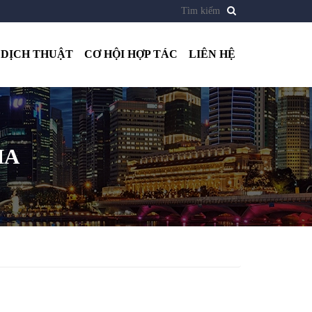
DỊCH THUẬT
CƠ HỘI HỢP TÁC
LIÊN HỆ
HA