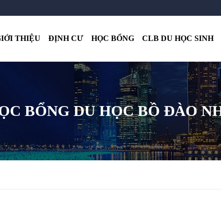
IỚI THIỆU
ĐỊNH CƯ
HỌC BỔNG
CLB DU HỌC SINH
ỌC BỔNG DU HỌC BỒ ĐÀO N