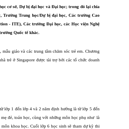
ọc cơ sở, Dự bị đại học và Đại học; trong đó lại chia
c, Trường Trung học/Dự bị đại học, Các trường Cao
cation - ITE), Các trường Đại học, các Học viện Nghệ
 trường Quốc tế khác
.
ẻ, mẫu giáo và các trung tâm chăm sóc trẻ em. Chương
hà trẻ ở Singapore được tài trợ bởi các tổ chức doanh
ừ lớp 1 đến lớp 4 và 2 năm định hướng là từ lớp 5 đến
g mẹ đẻ, toán học, cùng với những môn học phụ như là
c môn khoa học. Cuối lớp 6 học sinh sẽ tham dự kỳ thi