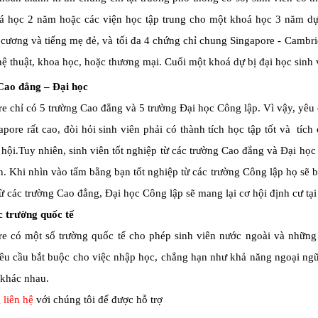
á học 2 năm hoặc các viện học tập trung cho một khoá học 3 năm dự 
 cương và tiếng mẹ đẻ, và tối đa 4 chứng chỉ chung Singapore - Cambr
 thuật, khoa học, hoặc thương mại. Cuối một khoá dự bị đại học sinh v
Cao đẳng – Đại học
e chỉ có 5 trường Cao đẳng và 5 trường Đại học Công lập. Vì vậy, yê
apore rất cao, đòi hỏi sinh viên phải có thành tích học tập tốt và tí
hội.Tuy nhiên, sinh viên tốt nghiệp từ các trường Cao đẳng và Đại họ
. Khi nhìn vào tấm bằng bạn tốt nghiệp từ các trường Công lập họ sẽ bi
ừ các trường Cao đẳng, Đại học Công lập sẽ mang lại cơ hội định cư tạ
 trường quốc tế
re có một số trường quốc tế cho phép sinh viên nước ngoài và những
u cầu bắt buộc cho việc nhập học, chẳng hạn như khả năng ngoại ngữ 
 khác nhau.
g
liên hệ
với chúng tôi để được hỗ trợ