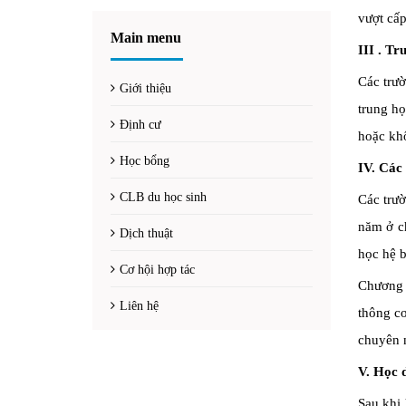
vượt cấp
Main menu
III
. Tr
Các trườ
Giới thiệu
trung họ
Định cư
hoặc khố
Học bổng
IV.
Các 
CLB du học sinh
Các trườ
năm ở ch
Dịch thuật
học hệ b
Cơ hội hợp tác
Chương 
Liên hệ
thông c
chuyên 
V
.
Học d
Sau khi 