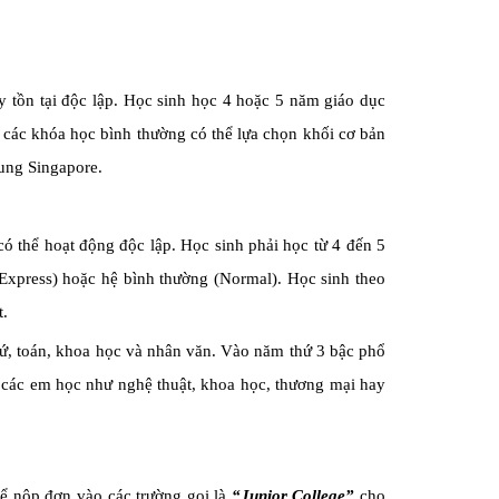
ay tồn tại độc lập. Học sinh học 4 hoặc 5 năm giáo dục
o các khóa học bình thường có thể lựa chọn khối cơ bản
hung Singapore.
có thể hoạt động độc lập. Học sinh phải học từ 4 đến 5
 (Express) hoặc hệ bình thường (Normal). Học sinh theo
.
ứ, toán, khoa học và nhân văn. Vào năm thứ 3 bậc phổ
 các em học như nghệ thuật, khoa học, thương mại hay
thể nộp đơn vào các trường gọi là
“Junior College”
cho