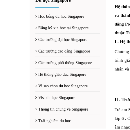
Du học Singapore
Hệ thống
ra thàn
Học bổng du học Singapore
đẳng Po
Đăng ký xin học tại Singapore
thuật T
Các trường đại học Singapore
I .
Hệ th
Các trường cao đẳng Singapore
Chương 
trình gi
Các trường phổ thông Singapore
nhân và 
Hệ thống giáo dục Singapore
Vì sao chọn du học Singapore
Visa du học Singapore
II
.
Trườ
Thông tin chung về Singapore
Trẻ em S
lớp 6 .
Trải nghiêm du học
âm nhạc 