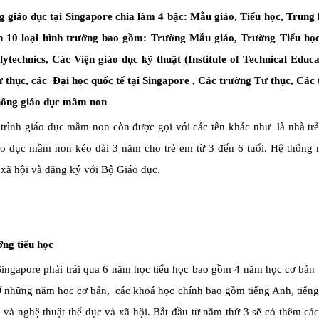
 giáo dục tại Singapore chia làm 4 bậc: Mẫu giáo, Tiểu học, Trung h
h 10 loại hình trường bao gồm: Trường Mẫu giáo, Trường Tiểu họ
lytechnics, Các Viện giáo dục kỹ thuật (Institute of Technical Edu
ư thục, các Đại học quốc tế tại Singapore , Các trường Tư thục, Các
ống giáo dục mầm non
trình giáo dục mầm non còn được gọi với các tên khác như là nhà tr
áo dục mầm non kéo dài 3 năm cho trẻ em từ 3 đến 6 tuổi. Hệ thống n
xã hội và đăng ký với Bộ Giáo dục.
ng tiểu học
ingapore phải trải qua 6 năm học tiểu học bao gồm 4 năm học cơ bản t
 Ở những năm học cơ bản, các khoá học chính bao gồm tiếng Anh, tiến
và nghệ thuật thể dục và xã hội. Bắt đầu từ năm thứ 3 sẽ có thêm cá