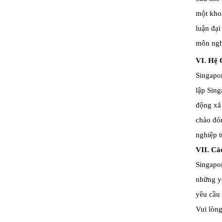
một kho
luận đại
môn nghệ
VI.
Hệ 
Singapor
lập Sing
động xã 
chào đón
nghiệp t
VII.
Các
Singapo
những yê
yêu cầu
Vui lòn