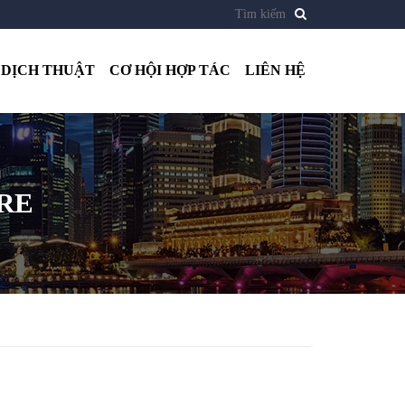
DỊCH THUẬT
CƠ HỘI HỢP TÁC
LIÊN HỆ
RE