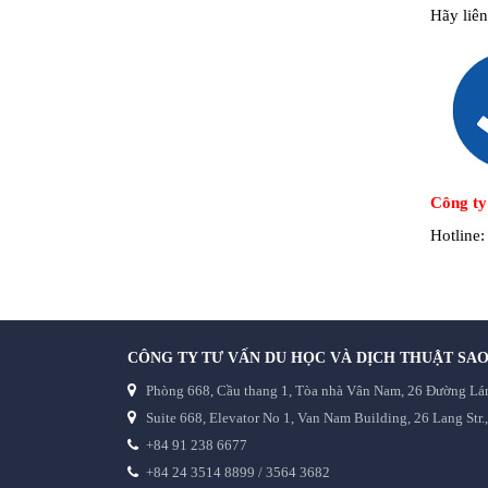
Hãy liê
Công ty
Hotline
CÔNG TY TƯ VẤN DU HỌC VÀ DỊCH THUẬT SAO
Phòng 668, Cầu thang 1, Tòa nhà Vân Nam, 26 Đường Láng
Suite 668, Elevator No 1, Van Nam Building, 26 Lang Str.
+84 91 238 6677
+84 24 3514 8899 / 3564 3682