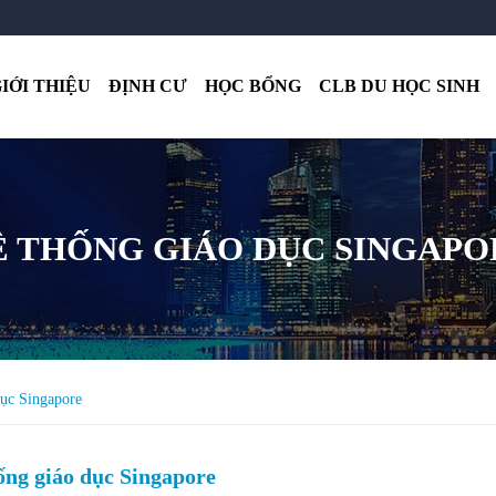
IỚI THIỆU
ĐỊNH CƯ
HỌC BỔNG
CLB DU HỌC SINH
Ệ THỐNG GIÁO DỤC SINGAPO
dục Singapore
ống giáo dục Singapore