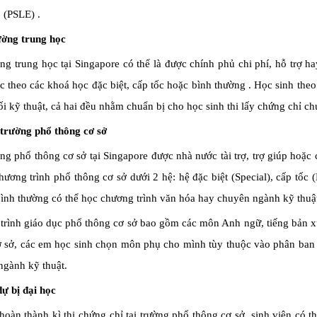
 (PSLE) .
ường trung học
ng trung học tại Singapore có thể là được chính phủ chi phí, hỗ trợ h
c theo các khoá học đặc biệt, cấp tốc hoặc bình thường . Học sinh the
i kỹ thuật, cả hai đều nhằm chuẩn bị cho học sinh thi lấy chứng chỉ c
trường phổ thông cơ sở
ng phổ thông cơ sở tại Singapore được nhà nước tài trợ, trợ giúp hoặc 
ương trình phổ thông cơ sở dưới 2 hệ: hệ đặc biệt (Special), cấp tốc
ình thường có thể học chương trình văn hóa hay chuyên ngành kỹ thuật
trình giáo dục phổ thông cơ sở bao gồm các môn Anh ngữ, tiếng bản x
ơ sở, các em học sinh chọn môn phụ cho mình tùy thuộc vào phân ban
ngành kỹ thuật.
ự bị đại học
hoàn thành kì thi chứng chỉ tại trường phổ thông cơ sở, sinh viên có 