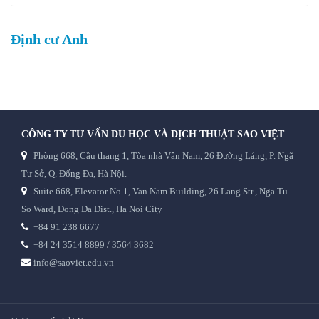
Định cư Anh
CÔNG TY TƯ VẤN DU HỌC VÀ DỊCH THUẬT SAO VIỆT
Phòng 668, Cầu thang 1, Tòa nhà Vân Nam, 26 Đường Láng, P. Ngã
Tư Sở, Q. Đống Đa, Hà Nội.
Suite 668, Elevator No 1, Van Nam Building, 26 Lang Str., Nga Tu
So Ward, Dong Da Dist., Ha Noi City
+84 91 238 6677
+84 24 3514 8899 / 3564 3682
info@saoviet.edu.vn