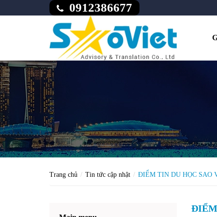
0912386677
G
Trang chủ
Tin tức cập nhật
ĐIỂM TIN DU HỌC SAO 
ĐIỂM