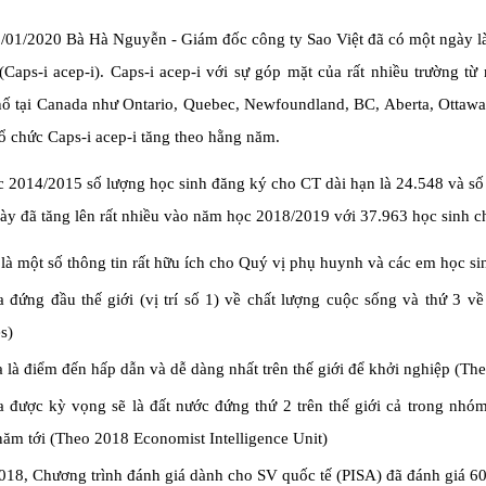
01/2020 Bà Hà Nguyễn - Giám đốc công ty Sao Việt đã có một ngày làm
Caps-i acep-i). Caps-i acep-i với sự góp mặt của rất nhiều trường từ
ố tại Canada như Ontario, Quebec, Newfoundland, BC, Aberta, Ottawa.
ổ chức Caps-i acep-i tăng theo hằng năm.
 2014/2015 số lượng học sinh đăng ký cho CT dài hạn là 24.548 và số
ày đã tăng lên rất nhiều vào năm học 2018/2019 với 37.963 học sinh c
là một số thông tin rất hữu ích cho Quý vị phụ huynh và các em học si
a đứng đầu thế giới (vị trí số 1) về chất lượng cuộc sống và thứ 3
s)
 là điểm đến hấp dẫn và dễ dàng nhất trên thế giới để khởi nghiệp (T
a được kỳ vọng sẽ là đất nước đứng thứ 2 trên thế giới cả trong nhó
ăm tới (Theo 2018 Economist Intelligence Unit)
18, Chương trình đánh giá dành cho SV quốc tế (PISA) đã đánh giá 600