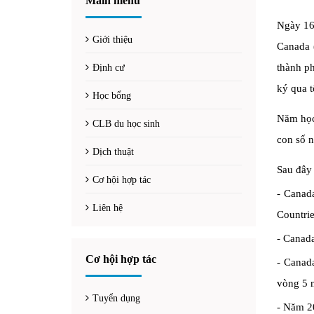
Main menu
Ngày 16/
Giới thiệu
Canada (
thành ph
Định cư
ký qua t
Học bổng
Năm học
CLB du học sinh
con số n
Dịch thuật
Sau đây 
Cơ hội hợp tác
- Canad
Liên hệ
Countrie
- Canada
Cơ hội hợp tác
- Canad
vòng 5 n
Tuyển dụng
- Năm 20