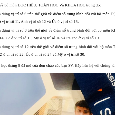
i về bộ môn ĐỌC HIỂU, TOÁN HỌC Và KHOA HỌC trong đó:
 đứng vị trí số 6 trên thế giới về điểm số trung bình đối với bộ môn ĐỌC
vị trí số 11, Anh vị trí số 12 và Úc ở vị trí số 13.
 đứng vị trí số 8 trên thế giới về điểm số trung bình đối với bộ môn
 14, Úc ở vị trí số 15, Mỹ ở vị trí số 16 và Ireland ở vị trí số 19.
 đứng vị trí số 12 trên thế giới về điểm số trung bình đối với bộ môn T
 ở vị trí số 22, Úc ở vị trí số 24 và Mỹ ở vị trí số 30.
học tháng 9 đã mở cửa đón chào các bạn SV. Hãy liên hệ với chúng tôi