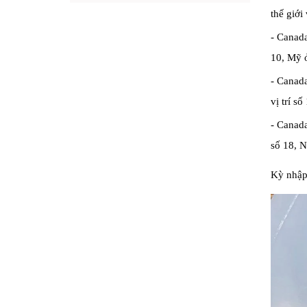
thế giớ
- Canada
10, Mỹ ở 
- Canada
vị trí số
- Canada
số 18, NZ
Kỳ nhập 