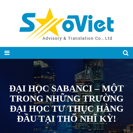
ĐẠI HỌC SABANCI – MỘT
TRONG NHỮNG TRƯỜNG
ĐẠI HỌC TƯ THỤC HÀNG
ĐẦU TẠI THỔ NHĨ KỲ!