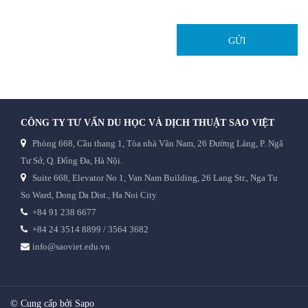
GỬI
CÔNG TY TƯ VẤN DU HỌC VÀ DỊCH THUẬT SAO VIỆT
Phòng 668, Cầu thang 1, Tòa nhà Vân Nam, 26 Đường Láng, P. Ngã
Tư Sở, Q. Đống Đa, Hà Nội.
Suite 668, Elevator No 1, Van Nam Building, 26 Lang Str., Nga Tu
So Ward, Dong Da Dist., Ha Noi City
+84 91 238 6677
+84 24 3514 8899 / 3564 3682
info@saoviet.edu.vn
© Cung cấp bởi Sapo