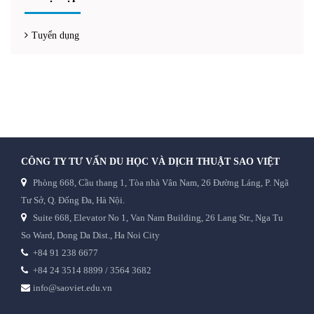
Tuyển dụng
CÔNG TY TƯ VẤN DU HỌC VÀ DỊCH THUẬT SAO VIỆT
Phòng 668, Cầu thang 1, Tòa nhà Vân Nam, 26 Đường Láng, P. Ngã
Tư Sở, Q. Đống Đa, Hà Nội.
Suite 668, Elevator No 1, Van Nam Building, 26 Lang Str., Nga Tu
So Ward, Dong Da Dist., Ha Noi City
+84 91 238 6677
+84 24 3514 8899 / 3564 3682
info@saoviet.edu.vn