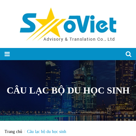
CÂU LẠC BỘ DU HỌC SINH
Trang chủ
Câu lạc bộ du học sinh