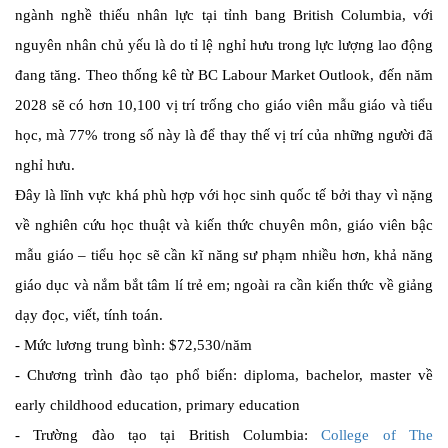
ngành nghề thiếu nhân lực tại tỉnh bang British Columbia, với
nguyên nhân chủ yếu là do tỉ lệ nghỉ hưu trong lực lượng lao động
đang tăng. Theo thống kê từ BC Labour Market Outlook, đến năm
2028 sẽ có hơn 10,100 vị trí trống cho giáo viên mẫu giáo và tiểu
học, mà 77% trong số này là để thay thế vị trí của những người đã
nghỉ hưu.
Đây là lĩnh vực khá phù hợp với học sinh quốc tế bởi thay vì nặng
về nghiên cứu học thuật và kiến thức chuyên môn, giáo viên bậc
mẫu giáo – tiểu học sẽ cần kĩ năng sư phạm nhiều hơn, khả năng
giáo dục và nắm bắt tâm lí trẻ em; ngoài ra cần kiến thức về giảng
dạy đọc, viết, tính toán.
-
Mức lương trung bình: $72,530/năm
-
Chương trình đào tạo phổ biến: diploma, bachelor, master về
early childhood education, primary education
-
Trường đào tạo tại British Columbia:
College of The