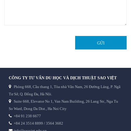
GỬI
CÔNG TY TƯ VẤN DU HỌC VÀ DỊCH THUẬT SAO VIỆT
Phòng 668, Cầu thang 1, Tòa nhà Vân Nam, 26 Đường Láng, P. Ngã
Tư Sở, Q. Đống Đa, Hà Nội.
Suite 668, Elevator No 1, Van Nam Building, 26 Lang Str., Nga Tu
So Ward, Dong Da Dist., Ha Noi City
+84 91 238 6677
+84 24 3514 8899 / 3564 3682
info@saoviet.edu.vn