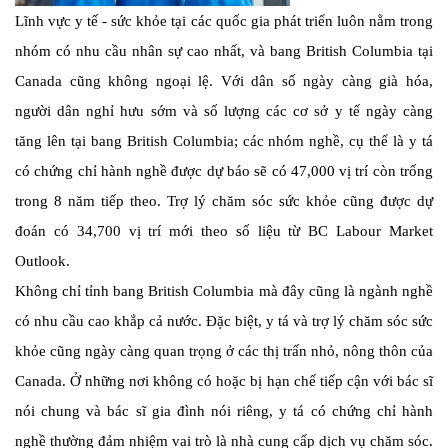
Lĩnh vực y tế - sức khỏe tại các quốc gia phát triển luôn nằm trong
nhóm có nhu cầu nhân sự cao nhất, và bang British Columbia tại
Canada cũng không ngoại lệ. Với dân số ngày càng già hóa,
người dân nghỉ hưu sớm và số lượng các cơ sở y tế ngày càng
tăng lên tại bang British Columbia; các nhóm nghề, cụ thể là y tá
có chứng chỉ hành nghề được dự báo sẽ có 47,000 vị trí còn trống
trong 8 năm tiếp theo. Trợ lý chăm sóc sức khỏe cũng được dự
đoán có 34,700 vị trí mới theo số liệu từ BC Labour Market
Outlook.
Không chỉ tỉnh bang British Columbia mà đây cũng là ngành nghề
có nhu cầu cao khắp cả nước. Đặc biệt, y tá và trợ lý chăm sóc sức
khỏe cũng ngày càng quan trọng ở các thị trấn nhỏ, nông thôn của
Canada. Ở những nơi không có hoặc bị hạn chế tiếp cận với bác sĩ
nói chung và bác sĩ gia đình nói riêng, y tá có chứng chỉ hành
nghề thường đảm nhiệm vai trò là nhà cung cấp dịch vụ chăm sóc.