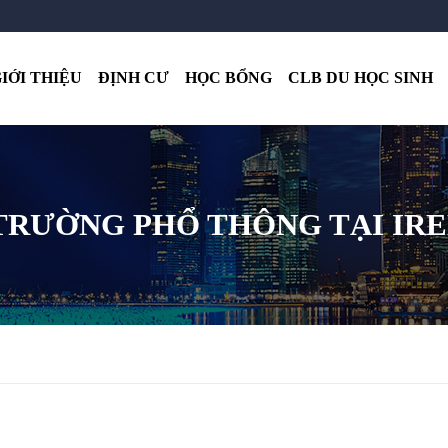
IỚI THIỆU
ĐỊNH CƯ
HỌC BỔNG
CLB DU HỌC SINH
TRƯỜNG PHỔ THÔNG TẠI IR