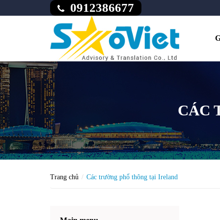
0912386677
G
CÁC 
Trang chủ
Các trường phổ thông tại Ireland