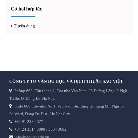
Cơ hội hợp tác
Tuyển dụng
CÔNG TY TƯ VẤN DU HỌC VÀ DỊCH THUẬT SAO VIỆT
Phòng 668, Cầu thang 1, Tòa nhà Vân Nam, 26 Đường Láng, P. Ngã
Tư Sở, Q. Đống Đa, Hà Nội.
Suite 668, Elevator No 1, Van Nam Building, 26 Lang Str., Nga Tu
So Ward, Dong Da Dist., Ha Noi City
+84 91 238 6677
+84 24 3514 8899 / 3564 3682
info@saoviet.edu.vn